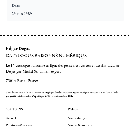
Date
29 juin 1989
Edgar Degas
CATALOGUE RAISONNÉ NUMÉRIQUE
er
Le 1
catalogue raisonné en ligne des peintures, pastels et dessins d'Edgar
Degas par Michel Schulman, expert
75014 Paris - France
Tous les contenus de ce site sont protégés par les dispositions légales et réglementaires sur les droits de la
propriété intellectuelle.
Dépot légal BNF : 1er décembre 2022
SECTIONS
PAGES
Accueil
Méthodologie
Peintures & pastels
Michel Schulman