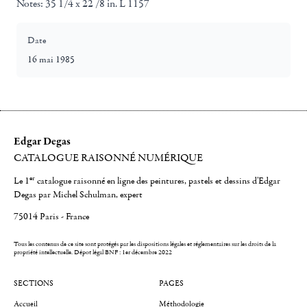
Notes:
35 1/4 x 22 /8 in. L 1157
Date
16 mai 1985
Edgar Degas
CATALOGUE RAISONNÉ NUMÉRIQUE
er
Le 1
catalogue raisonné en ligne des peintures, pastels et dessins d'Edgar
Degas par Michel Schulman, expert
75014 Paris - France
Tous les contenus de ce site sont protégés par les dispositions légales et réglementaires sur les droits de la
propriété intellectuelle.
Dépot légal BNF : 1er décembre 2022
SECTIONS
PAGES
Accueil
Méthodologie