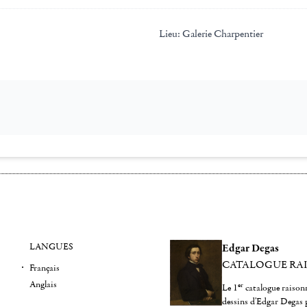
Lieu:
Galerie Charpentier
LANGUES
Edgar Degas
CATALOGUE RA
Français
Anglais
er
Le 1
catalogue raisonn
dessins d'Edgar Degas 