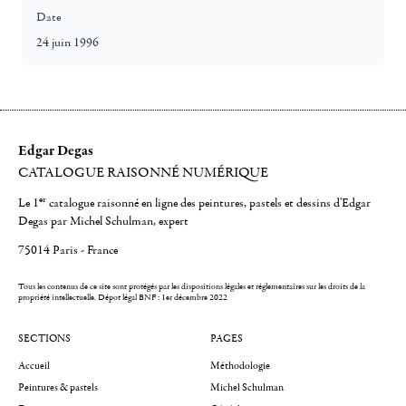
Date
24 juin 1996
Edgar Degas
CATALOGUE RAISONNÉ NUMÉRIQUE
er
Le 1
catalogue raisonné en ligne des peintures, pastels et dessins d'Edgar
Degas par Michel Schulman, expert
75014 Paris - France
Tous les contenus de ce site sont protégés par les dispositions légales et réglementaires sur les droits de la
propriété intellectuelle.
Dépot légal BNF : 1er décembre 2022
SECTIONS
PAGES
Accueil
Méthodologie
Peintures & pastels
Michel Schulman