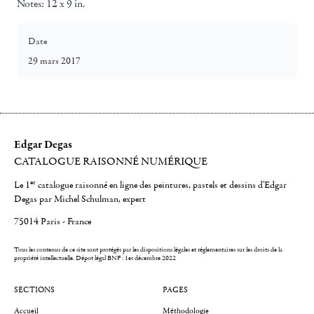
Notes:
12 x 9 in.
Date
29 mars 2017
Edgar Degas
CATALOGUE RAISONNÉ NUMÉRIQUE
er
Le 1
catalogue raisonné en ligne des peintures, pastels et dessins d'Edgar
Degas par Michel Schulman, expert
75014 Paris - France
Tous les contenus de ce site sont protégés par les dispositions légales et réglementaires sur les droits de la
propriété intellectuelle.
Dépot légal BNF : 1er décembre 2022
SECTIONS
PAGES
Accueil
Méthodologie