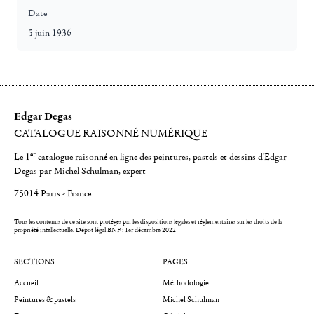
Date
5 juin 1936
Edgar Degas
CATALOGUE RAISONNÉ NUMÉRIQUE
er
Le 1
catalogue raisonné en ligne des peintures, pastels et dessins d'Edgar
Degas par Michel Schulman, expert
75014 Paris - France
Tous les contenus de ce site sont protégés par les dispositions légales et réglementaires sur les droits de la
propriété intellectuelle.
Dépot légal BNF : 1er décembre 2022
SECTIONS
PAGES
Accueil
Méthodologie
Peintures & pastels
Michel Schulman