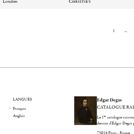
Londres
Christie's
1
...
LANGUES
Edgar Degas
CATALOGUE RA
Français
Anglais
er
Le 1
catalogue raisonn
dessins d'Edgar Degas 
75014 Paris - France