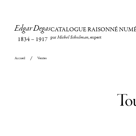
Edgar Degas
CATALOGUE RAISONNÉ NUM
par
Michel Schulman
, expert
1834
–
1917
Accueil
Ventes
Tou