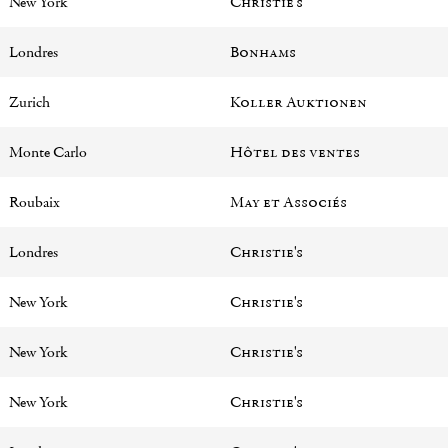
New York
Christie's
Londres
Bonhams
Zurich
Koller Auktionen
Monte Carlo
Hôtel des ventes
Roubaix
May et Associés
Londres
Christie's
New York
Christie's
New York
Christie's
New York
Christie's