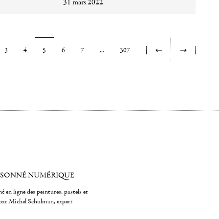
31 mars 2022
3
4
5
6
7
...
307
ISONNÉ NUMÉRIQUE
é en ligne des peintures, pastels et
par Michel Schulman, expert