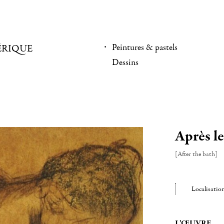
Peintures & pastels
ÉRIQUE
Dessins
Après le
[After the bath]
Localisatio
L'ŒUVRE