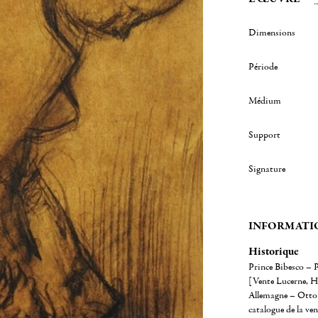
Dimensions
Période
Médium
Support
Signature
INFORMATI
Historique
Prince Bibesco – P
[Vente Lucerne, Hô
Allemagne – Otto 
catalogue de la ve