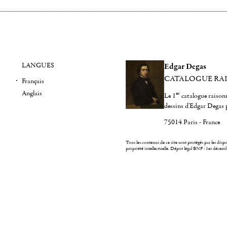
LANGUES
Edgar Degas
CATALOGUE RA
Français
Anglais
er
Le 1
catalogue raisonn
dessins d'Edgar Degas 
75014 Paris - France
Tous les contenus de ce site sont protégés par les dispos
propriété intellectuelle.
Dépot légal BNF : 1er décem