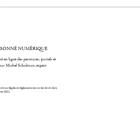
ISONNÉ NUMÉRIQUE
é en ligne des peintures, pastels et
par Michel Schulman, expert
itions légales et réglementaires sur les droits de la
bre 2022