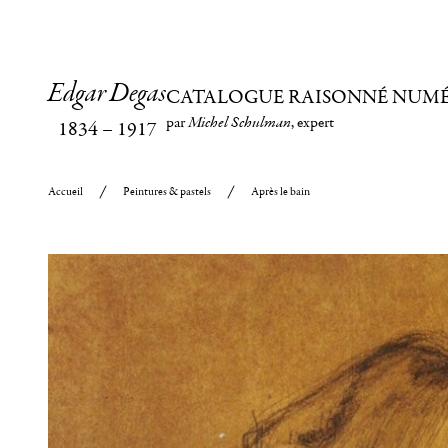
Edgar Degas
CATALOGUE RAISONNÉ NUM
par
Michel Schulman
, expert
1834
–
1917
Accueil
Peintures & pastels
Après le bain