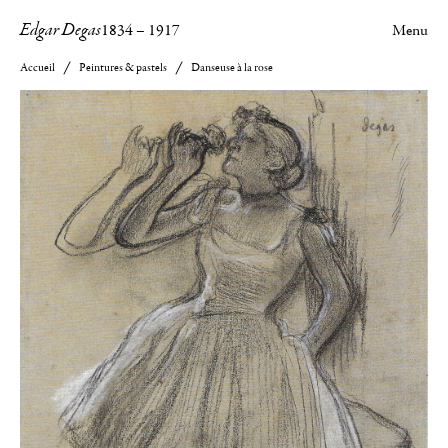
Edgar Degas
1834
–
1917
Menu
Accueil
Peintures & pastels
Danseuse à la rose