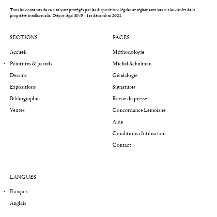
Tous les contenus de ce site sont protégés par les dispositions légales et réglementaires sur les droits de la
propriété intellectuelle.
Dépot légal BNF : 1er décembre 2022
SECTIONS
PAGES
Accueil
Méthodologie
Peintures & pastels
Michel Schulman
Dessins
Généalogie
Expositions
Signatures
Bibliographie
Revue de presse
Ventes
Concordance Lemoisne
Aide
Conditions d'utilisation
Contact
LANGUES
Français
Anglais