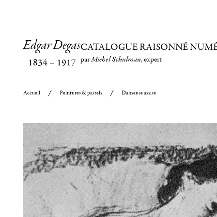
Edgar Degas
CATALOGUE RAISONNÉ NUM
par
Michel Schulman
, expert
1834
–
1917
Accueil
Peintures & pastels
Danseuse assise