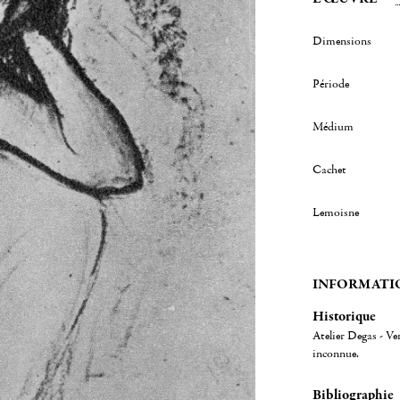
Dimensions
Période
Médium
Cachet
Lemoisne
INFORMATI
Historique
Atelier Degas - Ve
inconnue.
Bibliographie