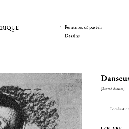
Peintures & pastels
ÉRIQUE
Dessins
Danseus
[Seated dancer]
Localisatio
L'ŒUVRE