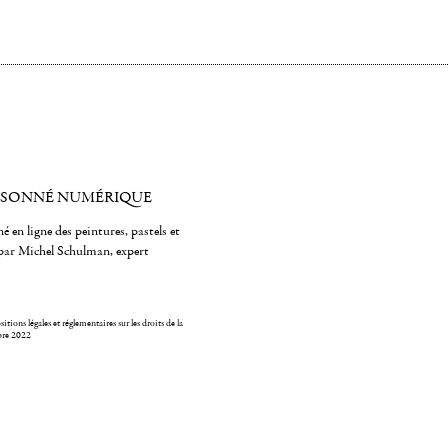
ISONNÉ NUMÉRIQUE
é en ligne des peintures, pastels et
par Michel Schulman, expert
itions légales et réglementaires sur les droits de la
bre 2022