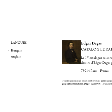
LANGUES
Edgar Degas
CATALOGUE RA
Français
Anglais
er
Le 1
catalogue raisonn
dessins d'Edgar Degas 
75014 Paris - France
Tous les contenus de ce site sont protégés par les dispos
propriété intellectuelle.
Dépot légal BNF : 1er décem