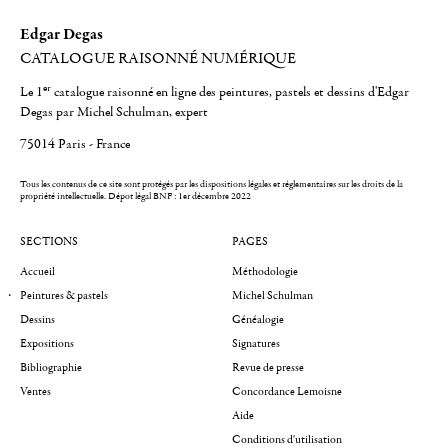
Edgar Degas
CATALOGUE RAISONNÉ NUMÉRIQUE
er
Le 1
catalogue raisonné en ligne des peintures, pastels et dessins d'Edgar
Degas par Michel Schulman, expert
75014 Paris - France
Tous les contenus de ce site sont protégés par les dispositions légales et réglementaires sur les droits de la
propriété intellectuelle.
Dépot légal BNF : 1er décembre 2022
SECTIONS
PAGES
Accueil
Méthodologie
Peintures & pastels
Michel Schulman
Dessins
Généalogie
Expositions
Signatures
Bibliographie
Revue de presse
Ventes
Concordance Lemoisne
Aide
Conditions d'utilisation