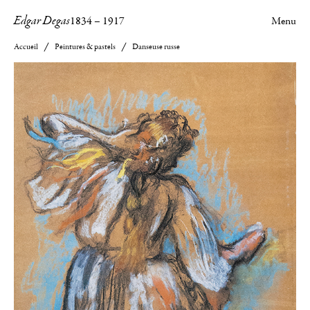
Edgar Degas
1834
–
1917
Menu
Accueil
Peintures & pastels
Danseuse russe