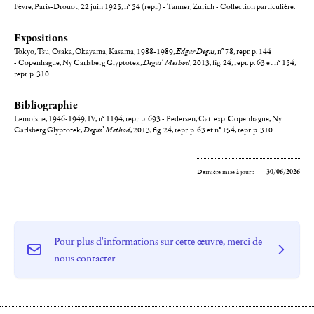
Fèvre, Paris-Drouot, 22 juin 1925, n° 54 (repr.) - Tanner, Zurich - Collection particulière.
Expositions
Tokyo, Tsu, Osaka, Okayama, Kasama, 1988-1989,
Edgar Degas
, n° 78, repr. p. 144
- Copenhague, Ny Carlsberg Glyptotek,
Degas’ Method
, 2013, fig. 24, repr. p. 63 et n° 154,
repr. p. 310.
Bibliographie
Lemoisne, 1946-1949, IV, n° 1194, repr. p. 693 - Pedersen, Cat. exp. Copenhague, Ny
Carlsberg Glyptotek,
Degas’ Method
, 2013, fig. 24, repr. p. 63 et n° 154, repr. p. 310.
Dernière mise à jour :
30/06/2026
Pour plus d'informations sur cette œuvre, merci de
nous contacter