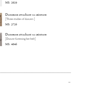
2029
Danseuse attachant sa ceinture
[Three studies of dancers ]
3726
Danseuse attachant sa ceinture
[Dancer fastening her belt]
4046