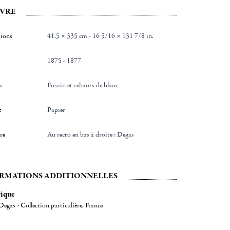
VRE
ions
41.5 × 335 cm - 16 5/16 × 131 7/8 in.
1875 - 1877
m
Fusain et rehauts de blanc
t
Papier
re
au recto en bas à droite : Degas
RMATIONS ADDITIONNELLES
rique
Degas - Collection particulière, France