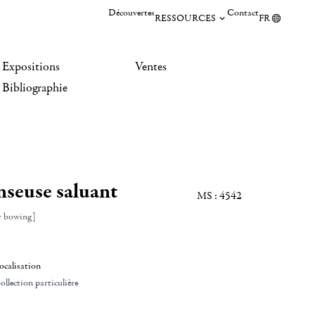
Découvertes
Contact
RESSOURCES
FR
Expositions
Ventes
Bibliographie
seuse saluant
MS : 4542
r bowing]
ocalisation
ollection particulière