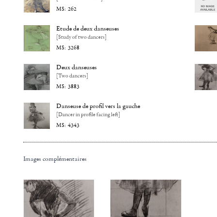
262
Etude de deux danseuses
[Study of two dancers]
3268
Deux danseuses
[Two dancers]
3883
Danseuse de profil vers la gauche
[Dancer in profile facing left]
4343
Images complémentaires