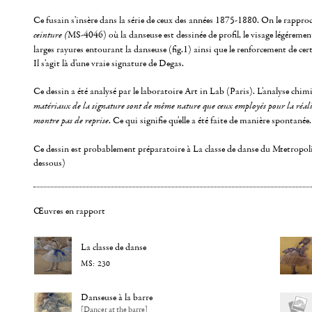
Ce fusain s'insère dans la série de ceux des années 1875-1880. On le rapproc
ceinture (
MS-4046) où la danseuse est dessinée de profil, le visage légéreme
larges rayures entourant la danseuse (fig.1) ainsi que le renforcement de cer
Il s'agit là d'une vraie signature de Degas.
Ce dessin a été analysé par le laboratoire Art in Lab (Paris). L'analyse chimiqu
matériaux de la signature sont de même nature que ceux employés pour la réali
montre pas de reprise
. Ce qui signifie qu'elle a été faite de manière spontanée.
Ce dessin est probablement préparatoire à La classe de danse du Mtetrop
dessous)
Œuvres en rapport
La classe de danse
230
Danseuse à la barre
[Dancer at the barre]