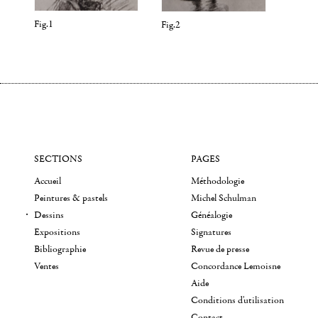
Fig.1
Fig.2
SECTIONS
PAGES
Accueil
Méthodologie
Peintures & pastels
Michel Schulman
Dessins
Généalogie
Expositions
Signatures
Bibliographie
Revue de presse
Ventes
Concordance Lemoisne
Aide
Conditions d'utilisation
Contact