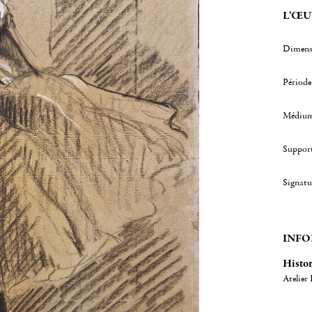
L'ŒU
Dimens
Période
Médiu
Suppor
Signatu
INFO
Histo
Atelier 