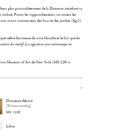
hera plus particulièerment de la
Danseuse attachant sa
nt incliné. Parmi les rapprochements, on notera les
tains traits comme ceux des bras et des jambes (fig.2).
e relève l'existence de craie blanche et le fait que l
es
sation du motif. La signature sous microscope ne
olitan Museum of Art de New York (MS-230 ci-
Danseuse debout
[Woman standing]
1328
Libre