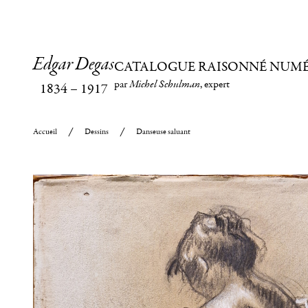
Edgar Degas
CATALOGUE RAISONNÉ NUM
par
Michel Schulman
, expert
1834
–
1917
Accueil
Dessins
Danseuse saluant