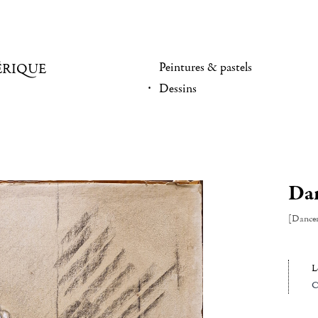
Peintures & pastels
ÉRIQUE
Dessins
Dan
[Dance
L
C