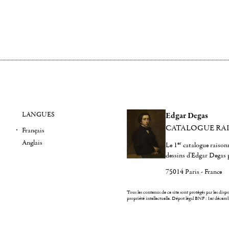
LANGUES
Edgar Degas
CATALOGUE RA
Français
Anglais
er
Le 1
catalogue raisonn
dessins d'Edgar Degas 
75014 Paris - France
Tous les contenus de ce site sont protégés par les dispos
propriété intellectuelle.
Dépot légal BNF : 1er décem