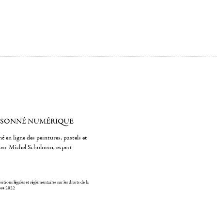
ISONNÉ NUMÉRIQUE
é en ligne des peintures, pastels et
par Michel Schulman, expert
itions légales et réglementaires sur les droits de la
bre 2022