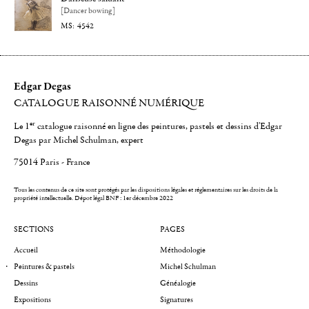
[Dancer bowing]
4542
Edgar Degas
CATALOGUE RAISONNÉ NUMÉRIQUE
er
Le 1
catalogue raisonné en ligne des peintures, pastels et dessins d'Edgar
Degas par Michel Schulman, expert
75014 Paris - France
Tous les contenus de ce site sont protégés par les dispositions légales et réglementaires sur les droits de la
propriété intellectuelle.
Dépot légal BNF : 1er décembre 2022
SECTIONS
PAGES
Accueil
Méthodologie
Peintures & pastels
Michel Schulman
Dessins
Généalogie
Expositions
Signatures