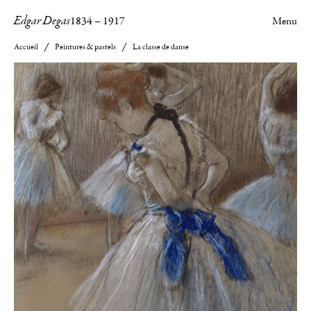
Edgar Degas
1834
–
1917
Menu
Accueil
Peintures & pastels
La classe de danse