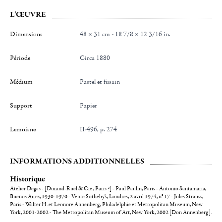
L'ŒUVRE
Dimensions
48 × 31 cm - 18 7/8 × 12 3/16 in.
Période
Circa 1880
Médium
Pastel et fusain
Support
Papier
Lemoisne
II-496, p. 274
INFORMATIONS ADDITIONNELLES
Historique
Atelier Degas - [Durand-Ruel & Cie., Paris ?] - Paul Paulin, Paris - Antonio Santamaria,
Buenos Aires, 1930-1970 - Vente Sotheby's, Londres, 2 avril 1974, n° 17 - Jules Strauss,
Paris - Walter H. et Leonore Annenberg, Philadelphie et Metropolitan Museum, New
York, 2001-2002 - The Metropolitan Museum of Art, New York, 2002 [Don Annenberg].