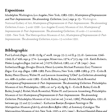
Expositions
hiladelphie, Washington, Los Angeles, New York, 1989-1991,
Masterpieces of Impressionism
and Post-Impressionism. The Annenberg, Collection,
(n.n.), repr. p. 15 -
Washington.
National Gallery of Art,
Masterpieces of Impressionism & Post-Impressionism: The Annenberg
Collection
, 6 mai– 5 août 1990 - Los Angeles County Museum of Art,
Masterpieces of
Impressionism & Post-Impressionism: The Annenberg Collection
, 16 août–11 novembre ,
1990 - New York. The Metropolitan Museum of Art.,
Masterpieces of Impressionism & Post-
Impressionism: The Annenberg Collection
, 4 juin–13 octobre 1991.
Bibliographie
Paul Lafond,
Degas.
, 1918-19, fig. n°. enrR. tre pp. 22-2, vol II, p. 22, ill - Lemoisne, 1946-
1949, II, n° 496, repr. p. 274 - Lassaigne, Minervino, 1974; n° 515, rep. 110 - Keith Roberts,
Helen Langdon
Degas
. 2nd rev. ed. [ f1976, Oxford, 1982, cat. n° 28. (repr.) - Jean
Sutherland Boggs, Douglas Druick, Henri Loyrette, Michael Pantazzi, Gary Tinterow
Degas.
Cat. exp.
Degas,
1988-1989. Paris, Ottawa, New York, 1988-1989, p. 379 - Colin B.
Bailey, Henri Daussy, Walter H. and Leonore Annenberg "L'Oeil"
La Collection Annenberg
.
nos. 408–9, juillet–août 1989 - Colin B. Bailey, Joseph J. Rishel, Mark Rosenthal
Masterpieces of Impressionism & Post-Impressionism: The Annenberg Collection
. Philadelphia
Museum of Art, Philadelphia, 1989, cat. no° p. 45, fig. fig. 6. - Colin B. Bailey, Colin B.
Bailey, Joseph J. Rishel, Mark Rosenthal, Walter H. and Leonore Annenberg, Philadelphia
Museum of Art
Masterpieces of Impressionism & Post-Impressionism: The Annenberg
Collection
. Philadelphia Museum of Art, 2nd rev. ed. [1st ed., 1989]. Philadelphia, 1991, ill.
between pp. 22 and 23 (couleur) - Katharine Baetjer
European Paintings in The
Metropolitan Museum of Art by Artists Born Before 1865: A Summary Catalogue
. The
Metropolitan Museum of Art, New York, 1995, p. 455, (repr.) - Richard Kendall
Degas and