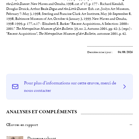
the Little Dancer
. New Haven and Omaha, 1998, cat. n° 17, p. 177 - Richard Kendall,
Douglas Druick, Arthur Beale
Degas and the Little Dancer.
Exh. cat., Joslyn Art Museum,
February 7-May 3, 1998; Sterling and Francine Clark Art Institute, May 30-September 8,
1998; Baltimore Museum of Art, October 4-January 3, 1999. New Haven and Omaha,
1998-1999, p. 177, n.17 - Elizabeth E. Barker "Recent Acquisitions, A Selection: 2000–
2001."
The Metropolitan Museum of Art Bulletin
. 59, no. 2, Autumn 2001, pp. 42-3, (repr.) -
"Recent Acquisitions",
The Metropolitan Museum of Art Bulletin,
automne 2001, p. 42.
Dernière mise à jour :
04/08/2026
Pour plus d'informations sur cette œuvre, merci de
nous contacter
ANALYSES ET COMPLÉMENTS
Œuvres en rapport
Danseuse saluant