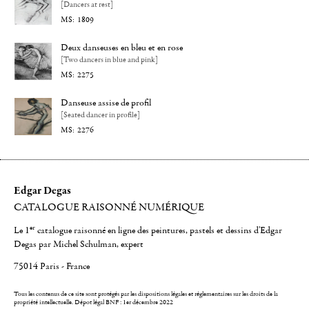
[Dancers at rest]
1809
Deux danseuses en bleu et en rose
[Two dancers in blue and pink]
2275
Danseuse assise de profil
[Seated dancer in profile]
2276
Edgar Degas
CATALOGUE RAISONNÉ NUMÉRIQUE
er
Le 1
catalogue raisonné en ligne des peintures, pastels et dessins d'Edgar
Degas par Michel Schulman, expert
75014 Paris - France
Tous les contenus de ce site sont protégés par les dispositions légales et réglementaires sur les droits de la
propriété intellectuelle.
Dépot légal BNF : 1er décembre 2022