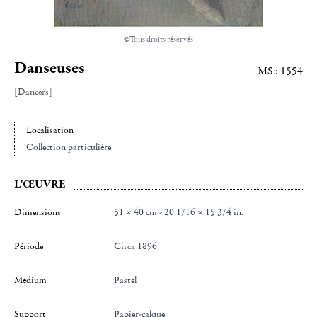
©Tous droits réservés
Danseuses
MS : 1554
[Dancers]
Localisation
Collection particulière
L'ŒUVRE
Dimensions
51 × 40 cm - 20 1/16 × 15 3/4 in.
Période
Circa 1896
Médium
Pastel
Support
Papier-calque