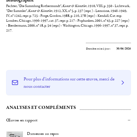
Bibliographie
Fechter, "Die Sammlung Rothermundt",
Kunst & Künstler
, 1910, VIII, p. 350 - Lichtwark,
"Der Sammler",
Kunst & Künstler
, 1912, XX, n° 5, p. 237 (repr. ) - Lemoisne, 1946-1949,
IV, n° 1242, repr. p. 725 - Forge, Gordon, 1988, p. 216, 278 (repr.) - Kendall, Cat. exp.
Londres, Chicago, 1996-1997, cat. 37, repr. p. 217 - Pophanken, 2001, n° 43, p. 227 (repr.)
- Bierdermann, 2006, n° 18, p. 54 (repr.) - Washington, Chicago, 1996-1997, n° 37, repr. p.
217.
Dernière mise à jour :
30/06/2026
Pour plus d'informations sur cette œuvre, merci de
nous contacter
ANALYSES ET COMPLÉMENTS
Œuvres en rapport
Danseuses au repos