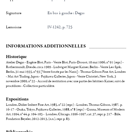
Signature
en bas à gauche : Degas
Lemoisne
IV-1242, p. 725
INFORMATIONS ADDITIONNELLES
Historique
Atelier Degas - Eugène Blot, Paris - Vente Blot, Paris-Drouot, 10 mai 1906, n° 91 (repr.) -
Rothermundt, Dresde, circa 1909 - Ludwig et Margret Kainer, Berlin - Vente Leo Spik,
Berlin, 31 mai 1935, n° 93 [Vente forcée par les Nazis] - Thomas Gibson Fine Art, Londres
- Mai Art Trading, Japon - Fujikawa Galleries, Japon - Vente Christie's, New York, 3
novembre 2009, n° 22 - Accord de restitution avec une partie des héritiers Kainer, suivi de
procédures - Collection particulière.
Expositions
Londres, Didier Imbert Fine Art, 1985, n° 22 (repr.) - Londres, Thomas Gibson, 1987, p.
16-17 - Osaka, Tokyo, Fujikawa Galleries, 1988, n° 8 (repr.) - Gunna, Museum of Modern
Art, 1994, n° 44, p. 104-105 - Londres, Chicago, 1996-1997, cat. 37, repr. p. 217 - Bâle,
Fondation Beyeler, 2012-2013, (n.n.), repr. p. 83.