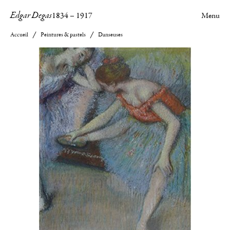
Edgar Degas
1834
–
1917
Menu
Accueil
Peintures & pastels
Danseuses