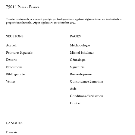
75014 Paris - France
Tous les contenus de ce site sont protégés par les dispositions légales et réglementaires sur les droits de la
propriété intellectuelle.
Dépot légal BNF : 1er décembre 2022
SECTIONS
PAGES
Accueil
Méthodologie
Peintures & pastels
Michel Schulman
Dessins
Généalogie
Expositions
Signatures
Bibliographie
Revue de presse
Ventes
Concordance Lemoisne
Aide
Conditions d'utilisation
Contact
LANGUES
Français