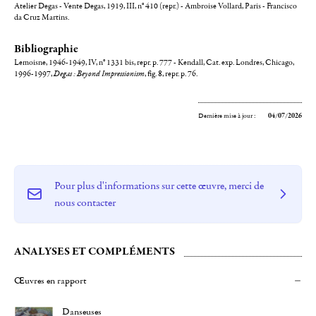
Atelier Degas - Vente Degas, 1919, III, n° 410 (repr.) - Ambroise Vollard, Paris - Francisco
da Cruz Martins.
Bibliographie
Lemoisne, 1946-1949, IV, n° 1331 bis, repr. p. 777 - Kendall, Cat. exp. Londres, Chicago,
1996-1997,
Degas : Beyond Impressionism
, fig. 8, repr. p. 76.
Dernière mise à jour :
04/07/2026
Pour plus d'informations sur cette œuvre, merci de
nous contacter
ANALYSES ET COMPLÉMENTS
Œuvres en rapport
Danseuses