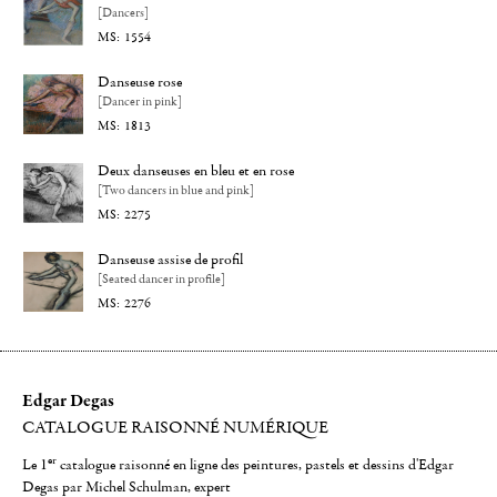
[Dancers]
1554
Danseuse rose
[Dancer in pink]
1813
Deux danseuses en bleu et en rose
[Two dancers in blue and pink]
2275
Danseuse assise de profil
[Seated dancer in profile]
2276
Edgar Degas
CATALOGUE RAISONNÉ NUMÉRIQUE
er
Le 1
catalogue raisonné en ligne des peintures, pastels et dessins d'Edgar
Degas par Michel Schulman, expert