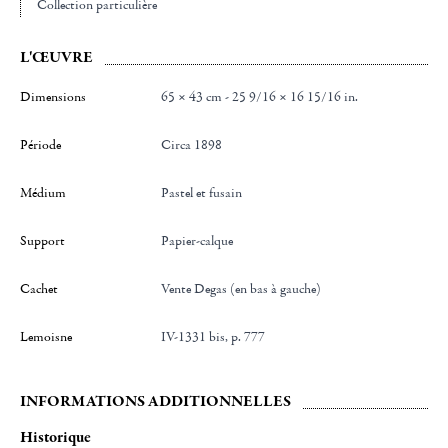
Collection particulière
L'ŒUVRE
Dimensions
65 × 43 cm - 25 9/16 × 16 15/16 in.
Période
Circa 1898
Médium
Pastel et fusain
Support
Papier-calque
Cachet
Vente Degas (en bas à gauche)
Lemoisne
IV-1331 bis, p. 777
INFORMATIONS ADDITIONNELLES
Historique