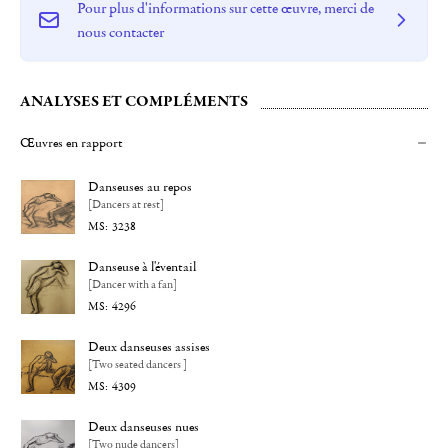
Pour plus d'informations sur cette œuvre, merci de
nous contacter
ANALYSES ET COMPLÉMENTS
Œuvres en rapport
Danseuses au repos
[Dancers at rest]
3238
Danseuse à l'éventail
[Dancer with a fan]
4296
Deux danseuses assises
[Two seated dancers ]
4309
Deux danseuses nues
[Two nude dancers]