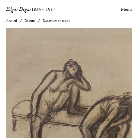
Edgar Degas
1834
–
1917
Menu
Accueil
Dessins
Danseuses au repos