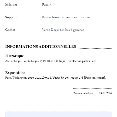
Médium
Fusain
Support
Papier brun contre-collé sur carton
Cachet
Vente Degas (en bas à gauche)
INFORMATIONS ADDITIONNELLES
Historique
Atelier Degas - Vente Degas, 1919, III, n° 241 (repr.) - Collection particulière.
Expositions
Paris, Washington, 2019-2020,
Degas à l'Opéra,
fig. 294, repr. p. 278 [Paris seulement].
Dernière mise à jour :
25/01/2026