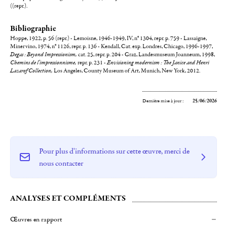
((repr.).
Bibliographie
Hoppe, 1922, p. 56 (repr.) - Lemoisne, 1946-1949, IV, n° 1304, repr. p. 759 - Lassaigne,
Minervino, 1974, n° 1126, repr. p. 136 - Kendall, Cat. exp. Londres, Chicago, 1996-1997,
Degas : Beyond Impressionism,
cat. 25, repr. p. 204 - Graz, Landesmuseum Joanneum, 1998,
Chemins de l'impressionnisme,
repr. p. 231 -
Envisioning modernism : The Janice and Henri
Lazarof Collection,
Los Angeles, County Museum of Art, Munich, New York, 2012.
Dernière mise à jour :
25/06/2026
Pour plus d'informations sur cette œuvre, merci de
nous contacter
ANALYSES ET COMPLÉMENTS
Œuvres en rapport