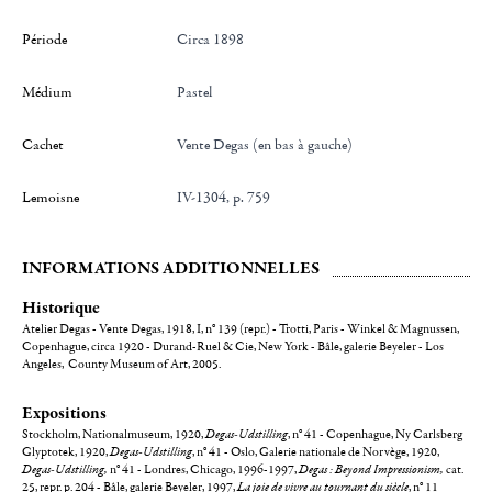
Période
Circa 1898
Médium
Pastel
Cachet
Vente Degas (en bas à gauche)
Lemoisne
IV-1304, p. 759
INFORMATIONS ADDITIONNELLES
Historique
Atelier Degas - Vente Degas, 1918, I, n° 139 (repr.) - Trotti, Paris - Winkel & Magnussen,
Copenhague, circa 1920 - Durand-Ruel & Cie, New York - Bâle, galerie Beyeler - Los
Angeles, County Museum of Art, 2005.
Expositions
Stockholm, Nationalmuseum, 1920,
Degas-Udstilling
, n° 41 - Copenhague, Ny Carlsberg
Glyptotek, 1920,
Degas-Udstilling
, n° 41 - Oslo, Galerie nationale de Norvège, 1920,
Degas-Udstilling,
n° 41 - Londres, Chicago, 1996-1997,
Degas : Beyond Impressionism,
cat.
25, repr. p. 204 - Bâle, galerie Beyeler, 1997,
La joie de vivre au tournant du siècle
, n° 11