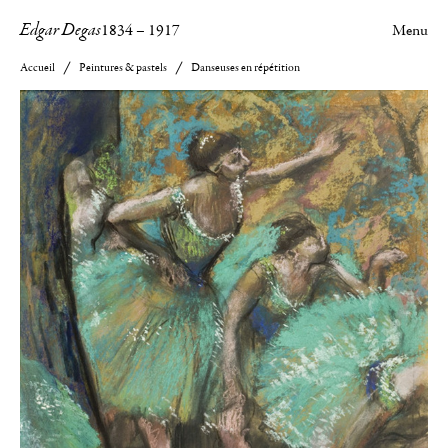
Edgar Degas
1834
–
1917
Menu
Accueil
Peintures & pastels
Danseuses en répétition