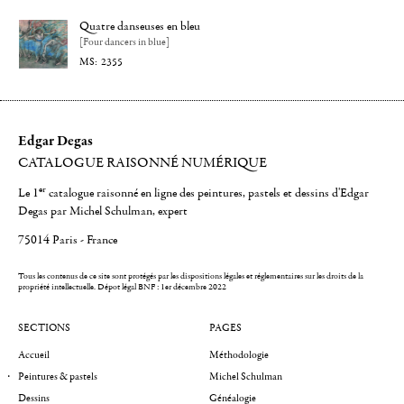
Quatre danseuses en bleu
[Four dancers in blue]
2355
Edgar Degas
CATALOGUE RAISONNÉ NUMÉRIQUE
er
Le 1
catalogue raisonné en ligne des peintures, pastels et dessins d'Edgar
Degas par Michel Schulman, expert
75014 Paris - France
Tous les contenus de ce site sont protégés par les dispositions légales et réglementaires sur les droits de la
propriété intellectuelle.
Dépot légal BNF : 1er décembre 2022
SECTIONS
PAGES
Accueil
Méthodologie
Peintures & pastels
Michel Schulman
Dessins
Généalogie