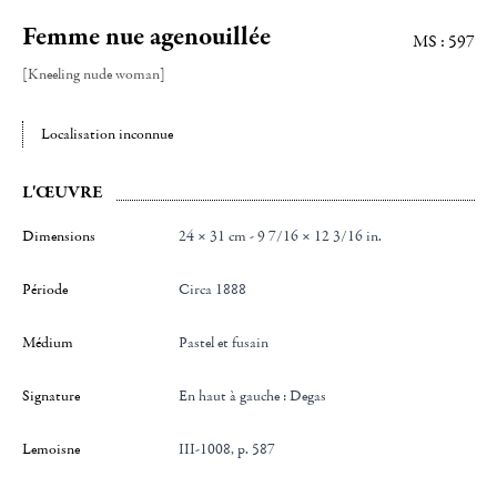
Femme nue agenouillée
MS : 597
[Kneeling nude woman]
Localisation inconnue
L'ŒUVRE
Dimensions
24 × 31 cm - 9 7/16 × 12 3/16 in.
Période
Circa 1888
Médium
Pastel et fusain
Signature
en haut à gauche : Degas
Lemoisne
III-1008, p. 587