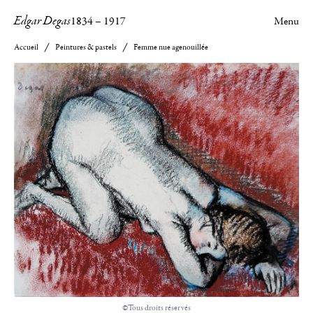
Edgar Degas
1834
–
1917
Menu
Accueil
Peintures & pastels
Femme nue agenouillée
©Tous droits réservés