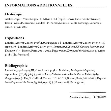
INFORMATIONS ADDITIONNELLES
Historique
Atelier Degas – Vente Degas, 1918, II, n° 212.1 (repr.) – Davis, Paris - Gustav Knauer,
Berlin - Gerald Corcorane, Londres - H. Forbes, Londres - Vente Sotheby's, Londres, 2
juillet 1975, n° 209.
Expositions
Londres, Lefevre Gallery, 1946,
Edgar Degas
, n° 14 - Londres, Lefevre Gallery, 1970, n° 14,
repr. p .49 - Londres, Lefevre Gallery, 1974,
Important XIX and XX Century Painting and
Drawing
, n° 7 - Boston, Paris, 2011-2012,
Degas et le nu/Degas and the Nude
, cat. 173, repr.
p. 181 [Ed. française].
Bibliographie
Lemoisne, 1946-1949, III, n° 1008, repr. p. 587 - Bodelsen,
Burlington Magazin
e,
septembre 1970, fig. 54-55, p. 612 - Paris, Galeries nationales du Grand Palais, 1989,
Gauguin
(repr.) - Rey, Shakelford, Cat. exp. 2011-2012, Boston, Paris, 2011-2012,
Degas et
le nu/Degas and the Nude
, fig. 164, repr. 155 (Non exposé) [Ed. anglaise].
Dernière mise à jour :
01/04/2026