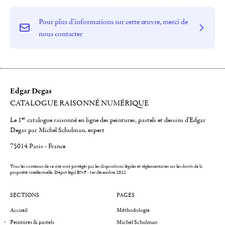
Pour plus d'informations sur cette œuvre, merci de
nous contacter
Edgar Degas
CATALOGUE RAISONNÉ NUMÉRIQUE
er
Le 1
catalogue raisonné en ligne des peintures, pastels et dessins d'Edgar
Degas par Michel Schulman, expert
75014 Paris - France
Tous les contenus de ce site sont protégés par les dispositions légales et réglementaires sur les droits de la
propriété intellectuelle.
Dépot légal BNF : 1er décembre 2022
SECTIONS
PAGES
Accueil
Méthodologie
Peintures & pastels
Michel Schulman