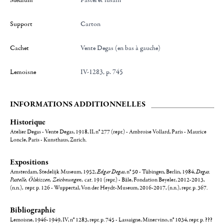
Médium
Pastel et fusain
Support
Carton
Cachet
Vente Degas (en bas à gauche)
Lemoisne
IV-1283, p. 745
INFORMATIONS ADDITIONNELLES
Historique
Atelier Degas - Vente Degas, 1918, II, n° 277 (repr.) - Ambroise Vollard, Paris - Maurice
Loncle, Paris - Kunsthaus, Zurich.
Expositions
Amsterdam, Stedelijk Museum, 1952,
Edgar Degas
, n° 50 - Tübingen, Berlin, 1984,
Degas.
Pastelle, Ölskizzen, Zeichnungen
, cat. 191 (repr.) - Bâle, Fondation Beyeler, 2012-2013,
(n.n.), repr. p. 126 - Wuppertal, Von der Heydt-Museum, 2016-2017, (n.n.), repr. p. 367.
Bibliographie
Lemoisne, 1946-1949, IV, n° 1283, repr. p. 745 - Lassaigne, Minervino, n° 1034, repr. p.
???