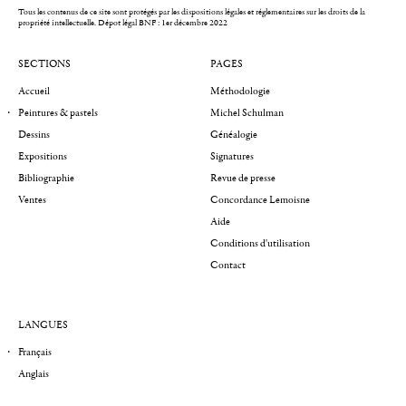
Tous les contenus de ce site sont protégés par les dispositions légales et réglementaires sur les droits de la
propriété intellectuelle.
Dépot légal BNF : 1er décembre 2022
SECTIONS
PAGES
Accueil
Méthodologie
Peintures & pastels
Michel Schulman
Dessins
Généalogie
Expositions
Signatures
Bibliographie
Revue de presse
Ventes
Concordance Lemoisne
Aide
Conditions d'utilisation
Contact
LANGUES
Français
Anglais