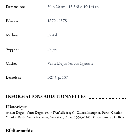
Dimensions
34 × 26 cm - 13 3/8 × 10 1/4 in.
Période
1870 - 1875
Médium
Pastel
Support
Papier
Cachet
Vente Degas (en bas à gauche)
Lemoisne
I-279, p. 137
INFORMATIONS ADDITIONNELLES
Historique
Atelier Degas - Vente Degas, 1919, IV, n° 28a (repr.) - Galerie Matignon, Paris - Charles
Comiot, Paris - Vente Sotheby's, New York, 12 mai 1999, n° 201 - Collection particulière.
Bibliographie