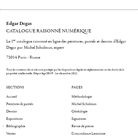
Edgar Degas
CATALOGUE RAISONNÉ NUMÉRIQUE
er
Le 1
catalogue raisonné en ligne des peintures, pastels et dessins d'Edgar
Degas par Michel Schulman, expert
75014 Paris - France
Tous les contenus de ce site sont protégés par les dispositions légales et réglementaires sur les droits de la
propriété intellectuelle.
Dépot légal BNF : 1er décembre 2022
SECTIONS
PAGES
Accueil
Méthodologie
Peintures & pastels
Michel Schulman
Dessins
Généalogie
Expositions
Signatures
Bibliographie
Revue de presse
Ventes
Concordance Lemoisne