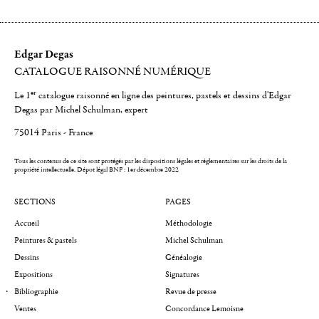
Edgar Degas
CATALOGUE RAISONNÉ NUMÉRIQUE
er
Le 1
catalogue raisonné en ligne des peintures, pastels et dessins d'Edgar
Degas par Michel Schulman, expert
75014 Paris - France
Tous les contenus de ce site sont protégés par les dispositions légales et réglementaires sur les droits de la
propriété intellectuelle.
Dépot légal BNF : 1er décembre 2022
SECTIONS
PAGES
Accueil
Méthodologie
Peintures & pastels
Michel Schulman
Dessins
Généalogie
Expositions
Signatures
Bibliographie
Revue de presse
Ventes
Concordance Lemoisne