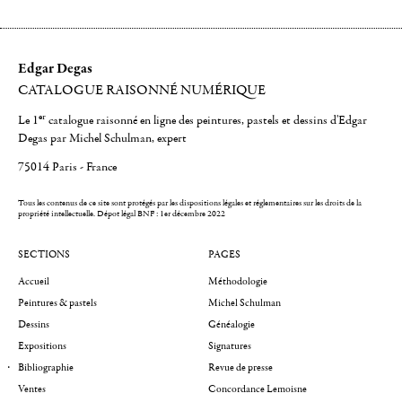
Edgar Degas
CATALOGUE RAISONNÉ NUMÉRIQUE
er
Le 1
catalogue raisonné en ligne des peintures, pastels et dessins d'Edgar
Degas par Michel Schulman, expert
75014 Paris - France
Tous les contenus de ce site sont protégés par les dispositions légales et réglementaires sur les droits de la
propriété intellectuelle.
Dépot légal BNF : 1er décembre 2022
SECTIONS
PAGES
Accueil
Méthodologie
Peintures & pastels
Michel Schulman
Dessins
Généalogie
Expositions
Signatures
Bibliographie
Revue de presse
Ventes
Concordance Lemoisne