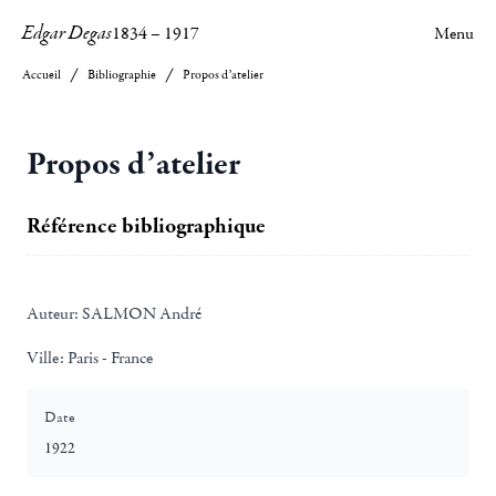
Edgar Degas
1834
–
1917
Menu
Accueil
Bibliographie
Propos d’atelier
Propos d’atelier
Référence bibliographique
Auteur:
SALMON André
Ville:
Paris - France
Date
1922