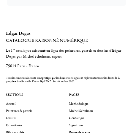
Edgar Degas
CATALOGUE RAISONNÉ NUMÉRIQUE
er
Le 1
catalogue raisonné en ligne des peintures, pastels et dessins d'Edgar
Degas par Michel Schulman, expert
75014 Paris - France
Tous les contenus de ce site sont protégés par les dispositions légales et réglementaires sur les droits de la
propriété intellectuelle.
Dépot légal BNF : 1er décembre 2022
SECTIONS
PAGES
Accueil
Méthodologie
Peintures & pastels
Michel Schulman
Dessins
Généalogie
Expositions
Signatures
Bibliographie
Revue de presse