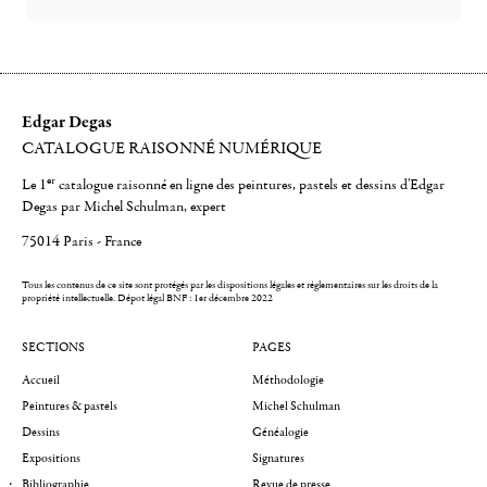
Edgar Degas
CATALOGUE RAISONNÉ NUMÉRIQUE
er
Le 1
catalogue raisonné en ligne des peintures, pastels et dessins d'Edgar
Degas par Michel Schulman, expert
75014 Paris - France
Tous les contenus de ce site sont protégés par les dispositions légales et réglementaires sur les droits de la
propriété intellectuelle.
Dépot légal BNF : 1er décembre 2022
SECTIONS
PAGES
Accueil
Méthodologie
Peintures & pastels
Michel Schulman
Dessins
Généalogie
Expositions
Signatures
Bibliographie
Revue de presse