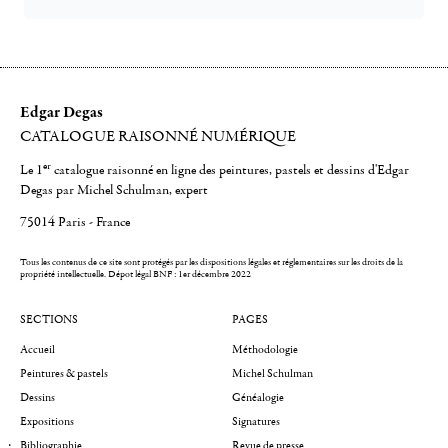
Edgar Degas
CATALOGUE RAISONNÉ NUMÉRIQUE
er
Le 1
catalogue raisonné en ligne des peintures, pastels et dessins d'Edgar
Degas par Michel Schulman, expert
75014 Paris - France
Tous les contenus de ce site sont protégés par les dispositions légales et réglementaires sur les droits de la
propriété intellectuelle.
Dépot légal BNF : 1er décembre 2022
SECTIONS
PAGES
Accueil
Méthodologie
Peintures & pastels
Michel Schulman
Dessins
Généalogie
Expositions
Signatures
Bibliographie
Revue de presse