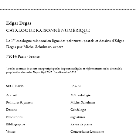
Edgar Degas
CATALOGUE RAISONNÉ NUMÉRIQUE
er
Le 1
catalogue raisonné en ligne des peintures, pastels et dessins d'Edgar
Degas par Michel Schulman, expert
75014 Paris - France
Tous les contenus de ce site sont protégés par les dispositions légales et réglementaires sur les droits de la
propriété intellectuelle.
Dépot légal BNF : 1er décembre 2022
SECTIONS
PAGES
Accueil
Méthodologie
Peintures & pastels
Michel Schulman
Dessins
Généalogie
Expositions
Signatures
Bibliographie
Revue de presse
Ventes
Concordance Lemoisne