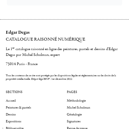
Edgar Degas
CATALOGUE RAISONNÉ NUMÉRIQUE
er
Le 1
catalogue raisonné en ligne des peintures, pastels et dessins d'Edgar
Degas par Michel Schulman, expert
75014 Paris - France
Tous les contenus de ce site sont protégés par les dispositions légales et réglementaires sur les droits de la
propriété intellectuelle.
Dépot légal BNF : 1er décembre 2022
SECTIONS
PAGES
Accueil
Méthodologie
Peintures & pastels
Michel Schulman
Dessins
Généalogie
Expositions
Signatures
Bibliographie
Revue de presse