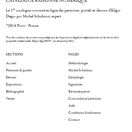
CATALOGUE RAISONNÉ NUMÉRIQUE
er
Le 1
catalogue raisonné en ligne des peintures, pastels et dessins d'Edgar
Degas par Michel Schulman, expert
75014 Paris - France
Tous les contenus de ce site sont protégés par les dispositions légales et réglementaires sur les droits de la
propriété intellectuelle.
Dépot légal BNF : 1er décembre 2022
SECTIONS
PAGES
Accueil
Méthodologie
Peintures & pastels
Michel Schulman
Dessins
Généalogie
Expositions
Signatures
Bibliographie
Revue de presse
Ventes
Concordance Lemoisne
Aide
Conditions d'utilisation
Contact