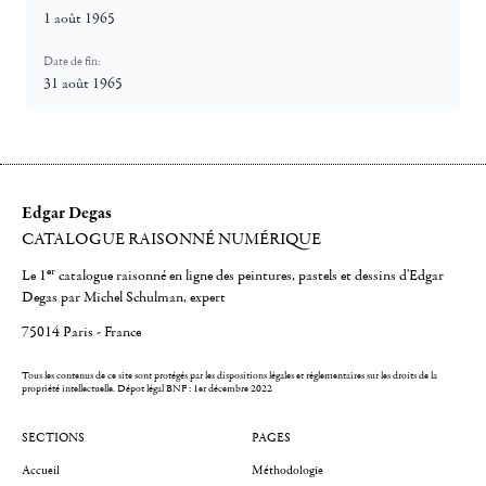
1 août 1965
Date de fin:
31 août 1965
Edgar Degas
CATALOGUE RAISONNÉ NUMÉRIQUE
er
Le 1
catalogue raisonné en ligne des peintures, pastels et dessins d'Edgar
Degas par Michel Schulman, expert
75014 Paris - France
Tous les contenus de ce site sont protégés par les dispositions légales et réglementaires sur les droits de la
propriété intellectuelle.
Dépot légal BNF : 1er décembre 2022
SECTIONS
PAGES
Accueil
Méthodologie