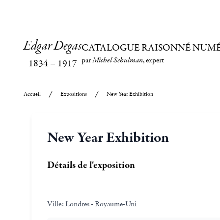
Edgar Degas
CATALOGUE RAISONNÉ NUM
par
Michel Schulman
, expert
1834
–
1917
Accueil
Expositions
New Year Exhibition
New Year Exhibition
Détails de l'exposition
Ville:
Londres - Royaume-Uni