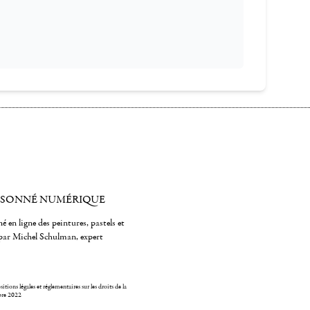
ISONNÉ NUMÉRIQUE
é en ligne des peintures, pastels et
par Michel Schulman, expert
itions légales et réglementaires sur les droits de la
bre 2022