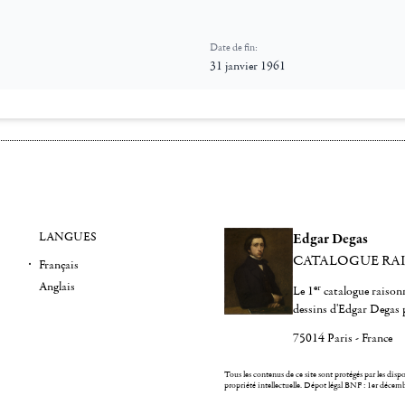
Date de fin:
31 janvier 1961
LANGUES
Edgar Degas
CATALOGUE RA
Français
Anglais
er
Le 1
catalogue raisonn
dessins d'Edgar Degas 
75014 Paris - France
Tous les contenus de ce site sont protégés par les dispos
propriété intellectuelle.
Dépot légal BNF : 1er décem