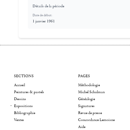
Détails de la période
Date de début:
1 janvier 1961
SECTIONS
PAGES
Accueil
Méthodologie
Peintures & pastels
Michel Schulman
Dessins
Généalogie
Expositions
Signatures
Bibliographie
Revue de presse
Ventes
Concordance Lemoisne
Aide