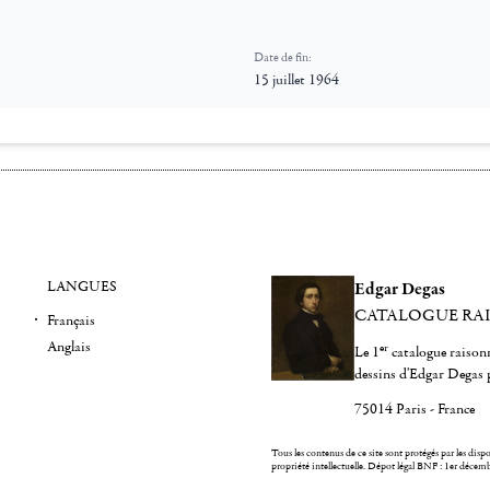
Date de fin:
15 juillet 1964
LANGUES
Edgar Degas
CATALOGUE RA
Français
Anglais
er
Le 1
catalogue raisonn
dessins d'Edgar Degas 
75014 Paris - France
Tous les contenus de ce site sont protégés par les dispos
propriété intellectuelle.
Dépot légal BNF : 1er décem