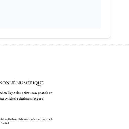
ISONNÉ NUMÉRIQUE
é en ligne des peintures, pastels et
par Michel Schulman, expert
itions légales et réglementaires sur les droits de la
bre 2022