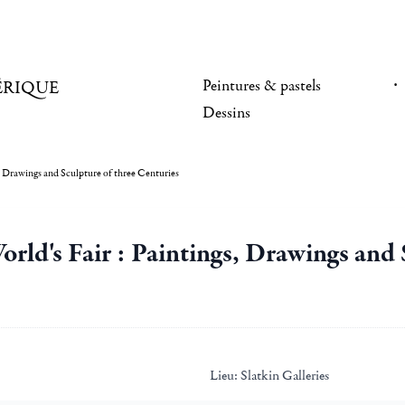
Peintures & pastels
ÉRIQUE
Dessins
gs, Drawings and Sculpture of three Centuries
World's Fair : Paintings, Drawings and
Lieu:
Slatkin Galleries