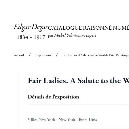
Edgar Degas
CATALOGUE RAISONNÉ NUM
par
Michel Schulman
, expert
1834
–
1917
Accueil
Expositions
Fair Ladies. A Salute to the World's Fair : Paintin
Fair Ladies. A Salute to the 
Détails de l'exposition
Ville:
New York - New York - Etats-Unis