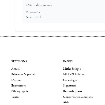
Détails de la période
Date de début:
5 mai 1964
SECTIONS
PAGES
Accueil
Méthodologie
Peintures & pastels
Michel Schulman
Dessins
Généalogie
Expositions
Signatures
Bibliographie
Revue de presse
Ventes
Concordance Lemoisne
Aide