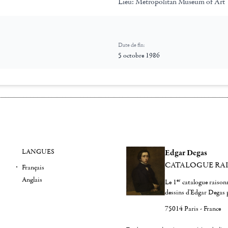
Lieu:
Metropolitan Museum of Art
Date de fin:
5 octobre 1986
LANGUES
Edgar Degas
CATALOGUE RA
Français
Anglais
er
Le 1
catalogue raisonn
dessins d'Edgar Degas 
75014 Paris - France