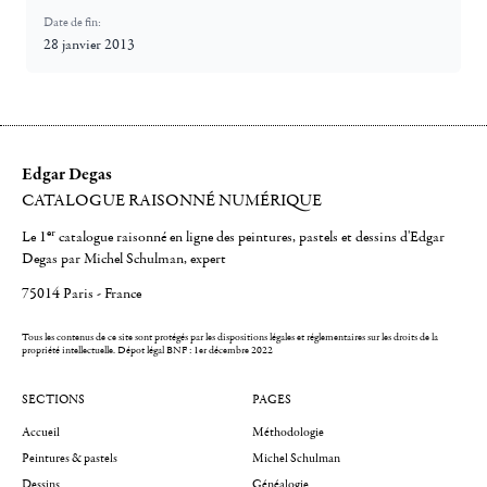
Date de fin:
28 janvier 2013
Edgar Degas
CATALOGUE RAISONNÉ NUMÉRIQUE
er
Le 1
catalogue raisonné en ligne des peintures, pastels et dessins d'Edgar
Degas par Michel Schulman, expert
75014 Paris - France
Tous les contenus de ce site sont protégés par les dispositions légales et réglementaires sur les droits de la
propriété intellectuelle.
Dépot légal BNF : 1er décembre 2022
SECTIONS
PAGES
Accueil
Méthodologie
Peintures & pastels
Michel Schulman
Dessins
Généalogie