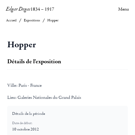
Edgar Degas
1834
–
1917
Menu
Accueil
Expositions
Hopper
Hopper
Détails de l'exposition
Ville:
Paris - France
Lieu:
Galeries Nationales du Grand Palais
Détails de la période
Date de début:
10 octobre 2012