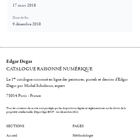
17 mars 2018
Date de fin:
9 décembre 2018
Edgar Degas
CATALOGUE RAISONNÉ NUMÉRIQUE
er
Le 1
catalogue raisonné en ligne des peintures, pastels et dessins d'Edgar
Degas par Michel Schulman, expert
75014 Paris - France
Tous les contenus de ce site sont protégés par les dispositions légales et réglementaires sur les droits de la
propriété intellectuelle.
Dépot légal BNF : 1er décembre 2022
SECTIONS
PAGES
Accueil
Méthodologie