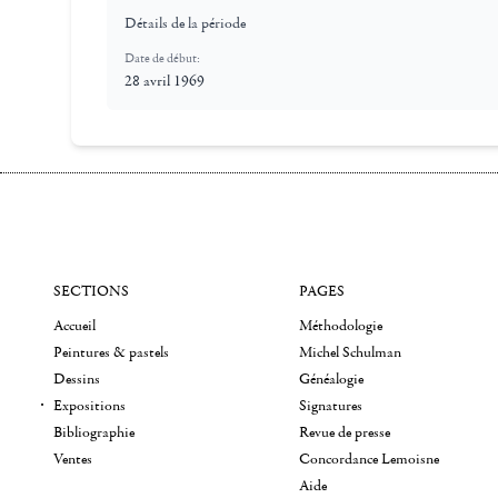
Détails de la période
Date de début:
28 avril 1969
SECTIONS
PAGES
Accueil
Méthodologie
Peintures & pastels
Michel Schulman
Dessins
Généalogie
Expositions
Signatures
Bibliographie
Revue de presse
Ventes
Concordance Lemoisne
Aide