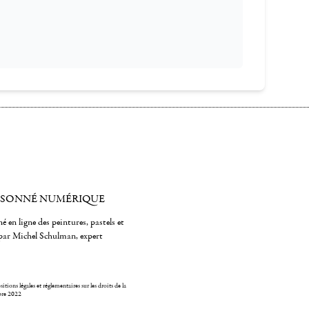
ISONNÉ NUMÉRIQUE
é en ligne des peintures, pastels et
par Michel Schulman, expert
itions légales et réglementaires sur les droits de la
bre 2022