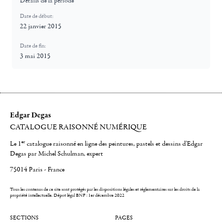
Détails de la période
Date de début:
22 janvier 2015
Date de fin:
3 mai 2015
Edgar Degas
CATALOGUE RAISONNÉ NUMÉRIQUE
er
Le 1
catalogue raisonné en ligne des peintures, pastels et dessins d'Edgar
Degas par Michel Schulman, expert
75014 Paris - France
Tous les contenus de ce site sont protégés par les dispositions légales et réglementaires sur les droits de la
propriété intellectuelle.
Dépot légal BNF : 1er décembre 2022
SECTIONS
PAGES