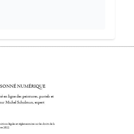
ISONNÉ NUMÉRIQUE
é en ligne des peintures, pastels et
par Michel Schulman, expert
itions légales et réglementaires sur les droits de la
bre 2022