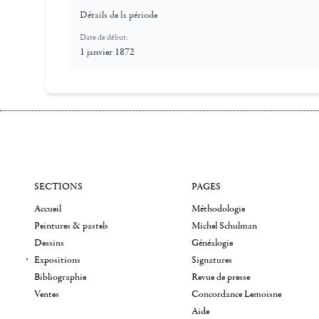
Détails de la période
Date de début:
1 janvier 1872
SECTIONS
PAGES
Accueil
Méthodologie
Peintures & pastels
Michel Schulman
Dessins
Généalogie
Expositions
Signatures
Bibliographie
Revue de presse
Ventes
Concordance Lemoisne
Aide