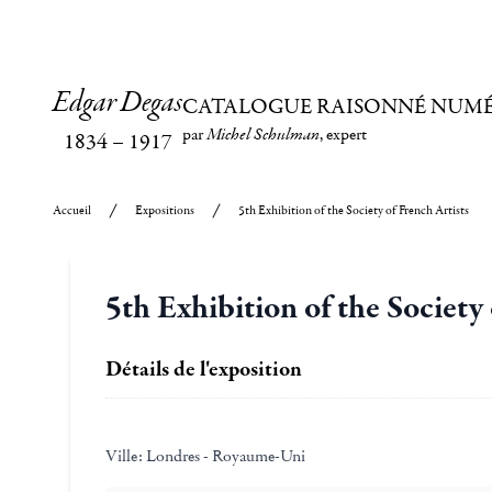
Edgar Degas
CATALOGUE RAISONNÉ NUM
par
Michel Schulman
, expert
1834
–
1917
Accueil
Expositions
5th Exhibition of the Society of French Artists
5th Exhibition of the Society 
Détails de l'exposition
Ville:
Londres - Royaume-Uni