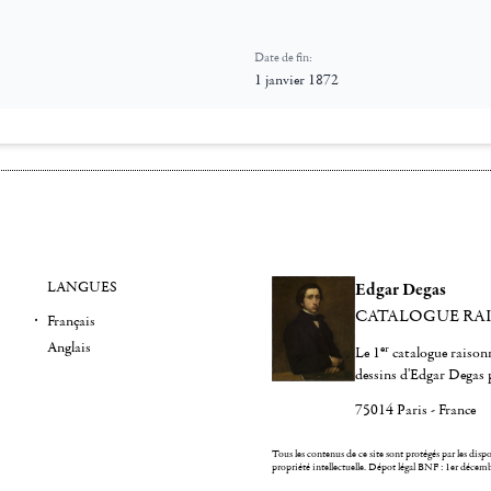
Date de fin:
1 janvier 1872
LANGUES
Edgar Degas
CATALOGUE RA
Français
Anglais
er
Le 1
catalogue raisonn
dessins d'Edgar Degas 
75014 Paris - France
Tous les contenus de ce site sont protégés par les dispos
propriété intellectuelle.
Dépot légal BNF : 1er décem