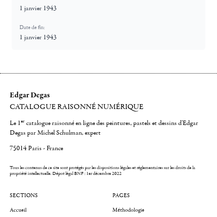
1 janvier 1943
Date de fin:
1 janvier 1943
Edgar Degas
CATALOGUE RAISONNÉ NUMÉRIQUE
er
Le 1
catalogue raisonné en ligne des peintures, pastels et dessins d'Edgar
Degas par Michel Schulman, expert
75014 Paris - France
Tous les contenus de ce site sont protégés par les dispositions légales et réglementaires sur les droits de la
propriété intellectuelle.
Dépot légal BNF : 1er décembre 2022
SECTIONS
PAGES
Accueil
Méthodologie