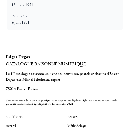
18 mars 1951
Date de fin:
4 juin 1951
Edgar Degas
CATALOGUE RAISONNÉ NUMÉRIQUE
er
Le 1
catalogue raisonné en ligne des peintures, pastels et dessins d'Edgar
Degas par Michel Schulman, expert
75014 Paris - France
Tous les contenus de ce site sont protégés par les dispositions légales et réglementaires sur les droits de la
propriété intellectuelle.
Dépot légal BNF : 1er décembre 2022
SECTIONS
PAGES
Accueil
Méthodologie