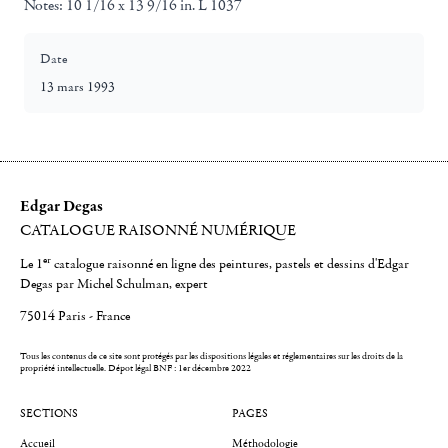
Notes:
10 1/16 x 13 9/16 in. L 1037
Date
13 mars 1993
Edgar Degas
CATALOGUE RAISONNÉ NUMÉRIQUE
er
Le 1
catalogue raisonné en ligne des peintures, pastels et dessins d'Edgar
Degas par Michel Schulman, expert
75014 Paris - France
Tous les contenus de ce site sont protégés par les dispositions légales et réglementaires sur les droits de la
propriété intellectuelle.
Dépot légal BNF : 1er décembre 2022
SECTIONS
PAGES
Accueil
Méthodologie