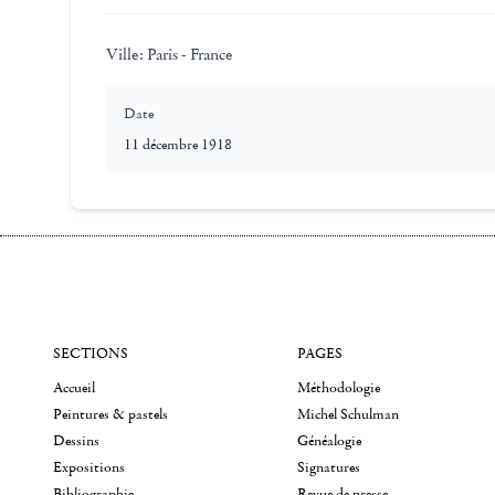
Ville:
Paris - France
Date
11 décembre 1918
SECTIONS
PAGES
Accueil
Méthodologie
Peintures & pastels
Michel Schulman
Dessins
Généalogie
Expositions
Signatures
Bibliographie
Revue de presse