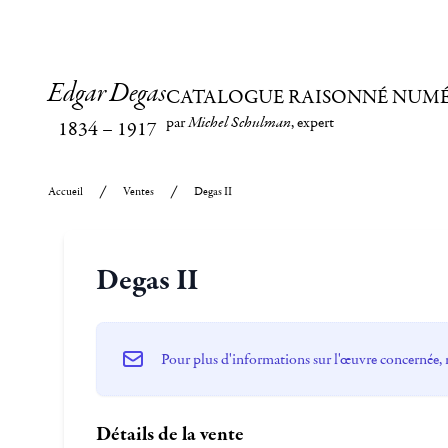
Edgar Degas
CATALOGUE RAISONNÉ NUM
par
Michel Schulman
, expert
1834
–
1917
Accueil
Ventes
Degas II
Degas II
Pour plus d'informations sur l'œuvre concernée, 
Détails de la vente