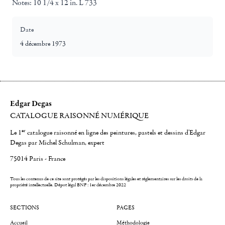
Notes:
10 1/4 x 12 in. L 733
Date
4 décembre 1973
Edgar Degas
CATALOGUE RAISONNÉ NUMÉRIQUE
er
Le 1
catalogue raisonné en ligne des peintures, pastels et dessins d'Edgar
Degas par Michel Schulman, expert
75014 Paris - France
Tous les contenus de ce site sont protégés par les dispositions légales et réglementaires sur les droits de la
propriété intellectuelle.
Dépot légal BNF : 1er décembre 2022
SECTIONS
PAGES
Accueil
Méthodologie