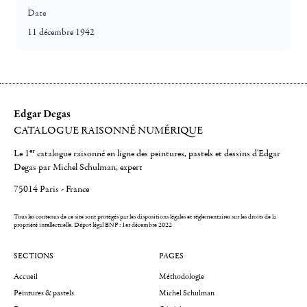
Date
11 décembre 1942
Edgar Degas
CATALOGUE RAISONNÉ NUMÉRIQUE
er
Le 1
catalogue raisonné en ligne des peintures, pastels et dessins d'Edgar
Degas par Michel Schulman, expert
75014 Paris - France
Tous les contenus de ce site sont protégés par les dispositions légales et réglementaires sur les droits de la
propriété intellectuelle.
Dépot légal BNF : 1er décembre 2022
SECTIONS
PAGES
Accueil
Méthodologie
Peintures & pastels
Michel Schulman