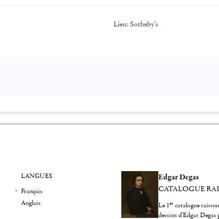
Lieu:
Sotheby's
LANGUES
Edgar Degas
CATALOGUE RA
Français
Anglais
er
Le 1
catalogue raisonn
dessins d'Edgar Degas 