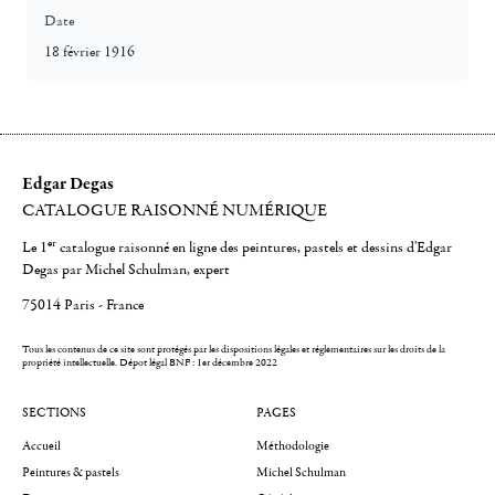
Date
18 février 1916
Edgar Degas
CATALOGUE RAISONNÉ NUMÉRIQUE
er
Le 1
catalogue raisonné en ligne des peintures, pastels et dessins d'Edgar
Degas par Michel Schulman, expert
75014 Paris - France
Tous les contenus de ce site sont protégés par les dispositions légales et réglementaires sur les droits de la
propriété intellectuelle.
Dépot légal BNF : 1er décembre 2022
SECTIONS
PAGES
Accueil
Méthodologie
Peintures & pastels
Michel Schulman