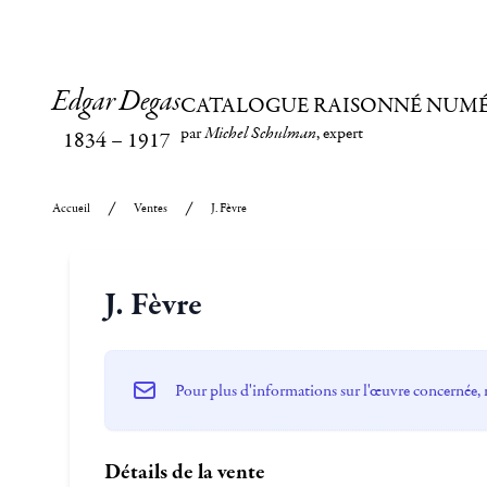
Edgar Degas
CATALOGUE RAISONNÉ NUM
par
Michel Schulman
, expert
1834
–
1917
Accueil
Ventes
J. Fèvre
J. Fèvre
Pour plus d'informations sur l'œuvre concernée, 
Détails de la vente