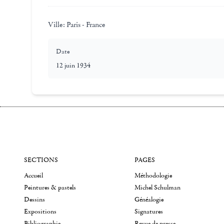
Ville:
Paris - France
Date
12 juin 1934
SECTIONS
PAGES
Accueil
Méthodologie
Peintures & pastels
Michel Schulman
Dessins
Généalogie
Expositions
Signatures
Bibliographie
Revue de presse