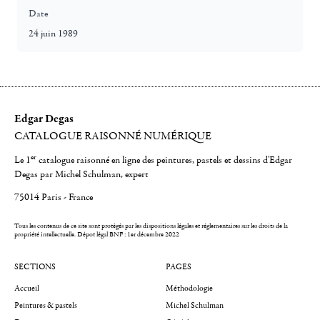
Date
24 juin 1989
Edgar Degas
CATALOGUE RAISONNÉ NUMÉRIQUE
er
Le 1
catalogue raisonné en ligne des peintures, pastels et dessins d'Edgar
Degas par Michel Schulman, expert
75014 Paris - France
Tous les contenus de ce site sont protégés par les dispositions légales et réglementaires sur les droits de la
propriété intellectuelle.
Dépot légal BNF : 1er décembre 2022
SECTIONS
PAGES
Accueil
Méthodologie
Peintures & pastels
Michel Schulman