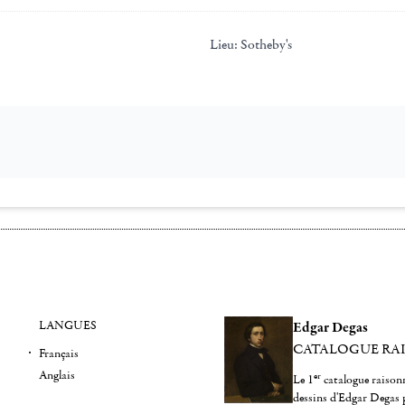
Lieu:
Sotheby's
LANGUES
Edgar Degas
CATALOGUE RA
Français
Anglais
er
Le 1
catalogue raisonn
dessins d'Edgar Degas 