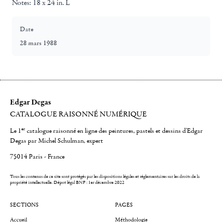
Notes:
18 x 24 in. L
Date
28 mars 1988
Edgar Degas
CATALOGUE RAISONNÉ NUMÉRIQUE
er
Le 1
catalogue raisonné en ligne des peintures, pastels et dessins d'Edgar
Degas par Michel Schulman, expert
75014 Paris - France
Tous les contenus de ce site sont protégés par les dispositions légales et réglementaires sur les droits de la
propriété intellectuelle.
Dépot légal BNF : 1er décembre 2022
SECTIONS
PAGES
Accueil
Méthodologie